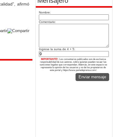
Mensajero
alidad”, afirmó
Nombre:
Comentario:
Ingrese la suma de 4 + 5:
IMPORTANTE!:
Los comentarios publicados son de exclusiva
responsabilidad de sus autores, sobre quienes pueden recaer las
sanciones legales que correspondan. Además, en este espacio se
representa la opinión de los usuarios y no de los propietarios de
este portal y https://www.partedeprensa.com/.
Enviar mensaje