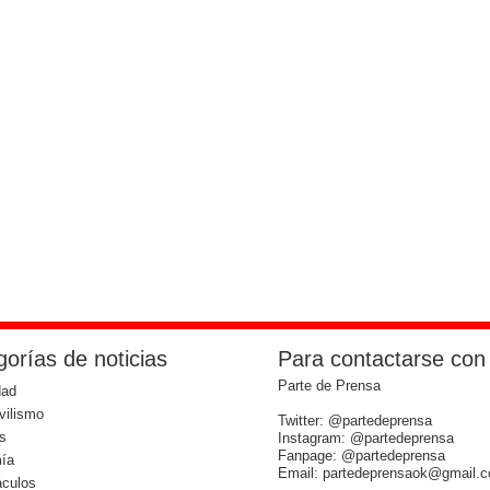
orías de noticias
Para contactarse con
Parte de Prensa
dad
vilismo
Twitter: @partedeprensa
s
Instagram: @partedeprensa
Fanpage: @partedeprensa
ía
Email: partedeprensaok@gmail.
áculos