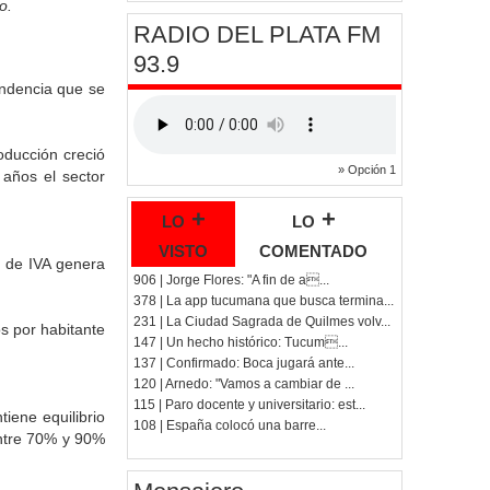
o.
RADIO DEL PLATA FM
93.9
endencia que se
oducción creció
» Opción 1
 años el sector
lo +
lo +
visto
comentado
s de IVA genera
906 | Jorge Flores: "A fin de a...
378 | La app tucumana que busca termina...
231 | La Ciudad Sagrada de Quilmes volv...
s por habitante
147 | Un hecho histórico: Tucum...
137 | Confirmado: Boca jugará ante...
120 | Arnedo: "Vamos a cambiar de ...
115 | Paro docente y universitario: est...
iene equilibrio
108 | España colocó una barre...
entre 70% y 90%