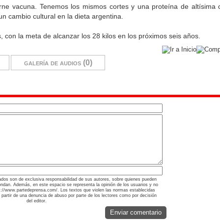
rne vacuna. Tenemos los mismos cortes y una proteína de altísima c
n cambio cultural en la dieta argentina.
, con la meta de alcanzar los 28 kilos en los próximos seis años.
galería de audios (0)
ados son de exclusiva responsabilidad de sus autores, sobre quienes pueden
ondan. Además, en este espacio se representa la opinión de los usuarios y no
tps://www.partedeprensa.com/. Los textos que violen las normas establecidas
a partir de una denuncia de abuso por parte de los lectores como por decisión
del editor.
Enviar comentario