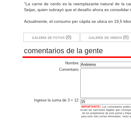
“La carne de cerdo es la reemplazante natural de la ca
Seijas, quien subrayó que el desafío ahora es consolidar u
Actualmente, el consumo per cápita se ubica en 19,5 kilos
galería de fotos (0)
galería de videos (0)
comentarios de la gente
Nombre:
Comentario:
Ingrese la suma de 3 + 12:
IMPORTANTE!:
Los comentarios public
recaer las sanciones legales que corresp
de los propietarios de este portal y ht
para este sitio serían eliminados, tanto 