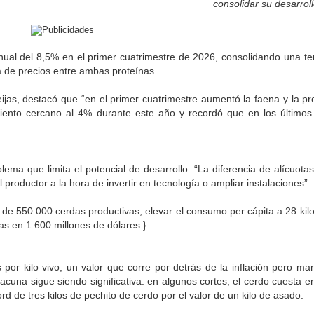
consolidar su desarroll
nual del 8,5% en el primer cuatrimestre de 2026, consolidando una t
ia de precios entre ambas proteínas.
eijas, destacó que “en el primer cuatrimestre aumentó la faena y la pr
miento cercano al 4% durante este año y recordó que en los últimos
ema que limita el potencial de desarrollo: “La diferencia de alícuota
productor a la hora de invertir en tecnología o ampliar instalaciones”.
 de 550.000 cerdas productivas, elevar el consumo per cápita a 28 kilo
das en 1.600 millones de dólares.}
por kilo vivo, un valor que corre por detrás de la inflación pero mant
vacuna sigue siendo significativa: en algunos cortes, el cerdo cuesta 
d de tres kilos de pechito de cerdo por el valor de un kilo de asado.