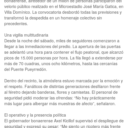
bonaerense, alrededor de un millón de personas participaron del
velorio público realizado en el Microestadio José María Gatica, en
Villa Domínico. La convocatoria desbordó todas las previsiones y
transformó la despedida en un homenaje colectivo sin
precedentes.
Una vigilia multitudinaria
Desde la noche del sábado, miles de seguidores comenzaron a
llegar a las inmediaciones del predio. La apertura de las puertas
se adelantó una hora para contener el flujo peatonal, que alcanzó
picos de 15.000 personas por hora. La fila llegó a extenderse por
más de 70 cuadras, unos ocho kilómetros, hasta las cercanías
del Puente Pueyrredón.
Dentro del recinto, la atmósfera estuvo marcada por la emoción y
el respeto. Fanáticos de distintas generaciones desfilaron frente
al féretro dejando banderas, flores y camisetas. El personal de
seguridad pidió moderar las ofrendas: “No hay prácticamente
más lugar para albergar más muestras de afecto”, señalaron.
El operativo y la presencia política
El gobernador bonaerense Axel Kicillof supervisó el despliegue de
seguridad y expresó su pesar: “Me siento un ricotero más frente