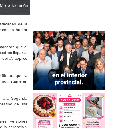
stacadas de la
e combina humor
stacaron que el
otros llegar al
 obra”, explicó
 265, aunque la
smo instante en
or a la Segunda
destino de una
res, versiones
e la herencia y