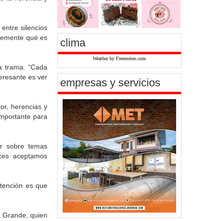
entre silencios
ntemente qué es
clima
Weather by Freemeteo.com
la trama. “Cada
teresante es ver
empresas y servicios
or, herencias y
importante para
nar sobre temas
eces aceptamos
ntención es que
a Grande, quien