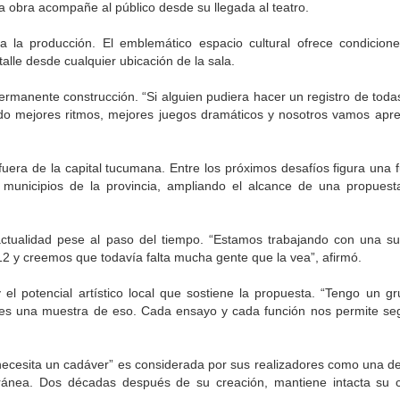
a obra acompañe al público desde su llegada al teatro.
a la producción. El emblemático espacio cultural ofrece condicion
alle desde cualquier ubicación de la sala.
rmanente construcción. “Si alguien pudiera hacer un registro de todas
do mejores ritmos, mejores juegos dramáticos y nosotros vamos apr
era de la capital tucumana. Entre los próximos desafíos figura una f
os municipios de la provincia, ampliando el alcance de una propues
tualidad pese al paso del tiempo. “Estamos trabajando con una sue
2 y creemos que todavía falta mucha gente que la vea”, afirmó.
el potencial artístico local que sostiene la propuesta. “Tengo un g
 es una muestra de eso. Cada ensayo y cada función nos permite seg
necesita un cadáver” es considerada por sus realizadores como una d
ránea. Dos décadas después de su creación, mantiene intacta su 