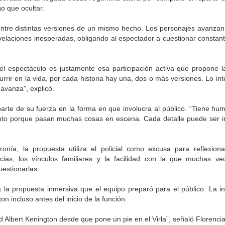
o que ocultar.
 entre distintas versiones de un mismo hecho. Los personajes avanzan 
velaciones inesperadas, obligando al espectador a cuestionar consta
el espectáculo es justamente esa participación activa que propone 
urrir en la vida, por cada historia hay una, dos o más versiones. Lo in
avanza”, explicó.
arte de su fuerza en la forma en que involucra al público. “Tiene hum
ento porque pasan muchas cosas en escena. Cada detalle puede ser 
ronía, la propuesta utiliza el policial como excusa para reflexio
ias, los vínculos familiares y la facilidad con la que muchas v
uestionarlas.
 la propuesta inmersiva que el equipo preparó para el público. La i
n incluso antes del inicio de la función.
d Albert Kenington desde que pone un pie en el Virla”, señaló Florenci