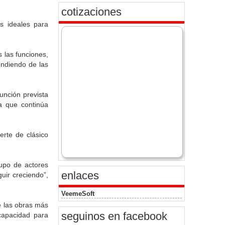
cotizaciones
es ideales para
 las funciones,
endiendo de las
unción prevista
ta que continúa
rte de clásico
rupo de actores
enlaces
uir creciendo”,
VeemeSoft
e las obras más
seguinos en facebook
capacidad para