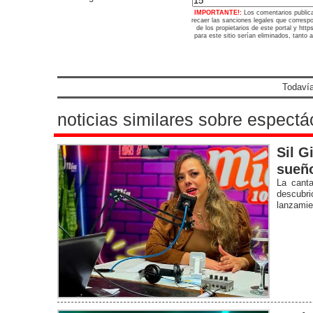
IMPORTANTE!:
Los comentarios public
recaer las sanciones legales que corresp
de los propietarios de este portal y ht
para este sitio serían eliminados, tanto 
Todavía
noticias similares sobre espectá
Sil G
sueño
La canta
descubri
lanzamie