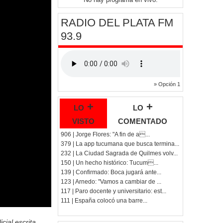
RADIO DEL PLATA FM
93.9
» Opción 1
lo +
lo +
visto
comentado
906 | Jorge Flores: "A fin de a...
379 | La app tucumana que busca termina...
232 | La Ciudad Sagrada de Quilmes volv...
150 | Un hecho histórico: Tucum...
139 | Confirmado: Boca jugará ante...
123 | Arnedo: "Vamos a cambiar de ...
117 | Paro docente y universitario: est...
111 | España colocó una barre...
cial escrita