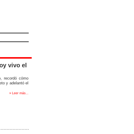
oy vivo el
o, recordó cómo
eto y adelantó el
» Leer más...