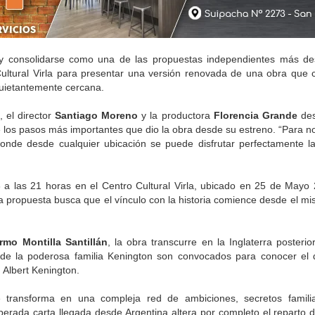
 y consolidarse como una de las propuestas independientes más de
 Cultural Virla para presentar una versión renovada de una obra qu
quietantemente cercana.
, el director
Santiago Moreno
y la productora
Florencia Grande
de
 los pasos más importantes que dio la obra desde su estreno. “Para nos
donde desde cualquier ubicación se puede disfrutar perfectamente la
8 a las 21 horas en el Centro Cultural Virla, ubicado en 25 de Mayo
a propuesta busca que el vínculo con la historia comience desde el mi
ermo Montilla Santillán
, la obra transcurre en la Inglaterra posteri
de la poderosa familia Kenington son convocados para conocer el 
 Albert Kenington.
 transforma en una compleja red de ambiciones, secretos familia
sperada carta llegada desde Argentina altera por completo el reparto d