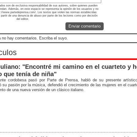
ados son de exclusiva responsabilidad de sus autores, sobre quienes pueden
ondan. Además, en este espacio se representa la opinión de los usuarios y no
tps://www.partedeprensa.com/. Los textos que violen las normas establecidas
a partir de una denuncia de abuso por parte de los lectores como por decisión
del editor.
Enviar comentario
 no hay comentarios. Escriba el suyo.
culos
iuliano: "Encontré mi camino en el cuarteto y h
 que tenía de niña"
nte cordobesa pasó por Parte de Prensa, habló de su presente artístic
ó su pasión por la música, defendió el crecimiento de las mujeres en el cuart
nto de una nueva versión de un clásico italiano.