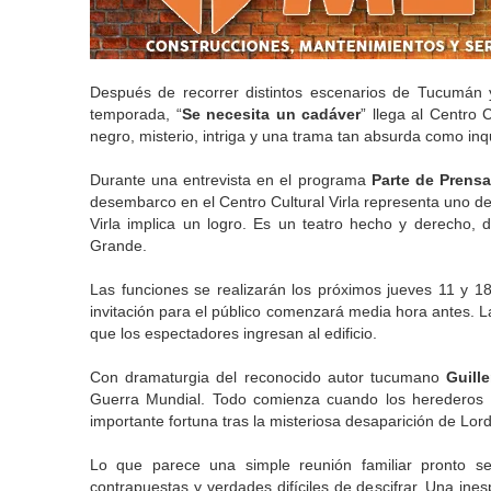
Después de recorrer distintos escenarios de Tucumán
temporada, “
Se necesita un cadáver
” llega al Centro
negro, misterio, intriga y una trama tan absurda como in
Durante una entrevista en el programa
Parte de Prensa
desembarco en el Centro Cultural Virla representa uno de
Virla implica un logro. Es un teatro hecho y derecho, 
Grande.
Las funciones se realizarán los próximos jueves 11 y 1
invitación para el público comenzará media hora antes. L
que los espectadores ingresan al edificio.
Con dramaturgia del reconocido autor tucumano
Guill
Guerra Mundial. Todo comienza cuando los herederos 
importante fortuna tras la misteriosa desaparición de Lord
Lo que parece una simple reunión familiar pronto se
contrapuestas y verdades difíciles de descifrar. Una ine