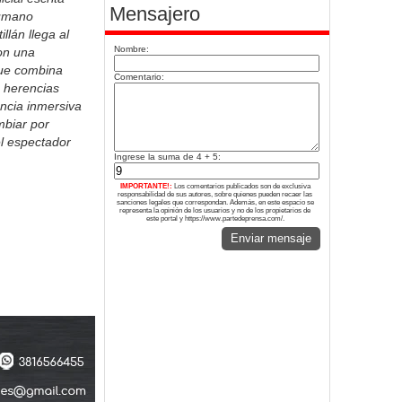
Mensajero
cumano
llán llega al
Nombre:
con una
ue combina
Comentario:
, herencias
encia inmersiva
mbiar por
el espectador
Ingrese la suma de 4 + 5:
IMPORTANTE!:
Los comentarios publicados son de exclusiva
responsabilidad de sus autores, sobre quienes pueden recaer las
sanciones legales que correspondan. Además, en este espacio se
representa la opinión de los usuarios y no de los propietarios de
este portal y https://www.partedeprensa.com/.
Enviar mensaje