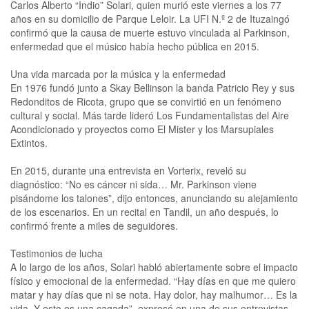
Carlos Alberto “Indio” Solari, quien murió este viernes a los 77
años en su domicilio de Parque Leloir. La UFI N.º 2 de Ituzaingó
confirmó que la causa de muerte estuvo vinculada al Parkinson,
enfermedad que el músico había hecho pública en 2015.
Una vida marcada por la música y la enfermedad
En 1976 fundó junto a Skay Bellinson la banda Patricio Rey y sus
Redonditos de Ricota, grupo que se convirtió en un fenómeno
cultural y social. Más tarde lideró Los Fundamentalistas del Aire
Acondicionado y proyectos como El Mister y los Marsupiales
Extintos.
En 2015, durante una entrevista en Vorterix, reveló su
diagnóstico: “No es cáncer ni sida… Mr. Parkinson viene
pisándome los talones”, dijo entonces, anunciando su alejamiento
de los escenarios. En un recital en Tandil, un año después, lo
confirmó frente a miles de seguidores.
Testimonios de lucha
A lo largo de los años, Solari habló abiertamente sobre el impacto
físico y emocional de la enfermedad. “Hay días en que me quiero
matar y hay días que ni se nota. Hay dolor, hay malhumor… Es la
vida. Y esto es una cagada”, expresó en una de sus entrevistas.