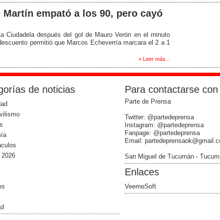
n Martín empató a los 90, pero cayó
La Ciudadela después del gol de Mauro Verón en el minuto
 descuento permitió que Marcos Echeverría marcara el 2 a 1
» Leer más...
orías de noticias
Para contactarse con
Parte de Prensa
dad
vilismo
Twitter: @partedeprensa
s
Instagram: @partedeprensa
Fanpage: @partedeprensa
ía
Email: partedeprensaok@gmail.
áculos
 2026
San Miguel de Tucumán - Tucum
Enlaces
es
VeemeSoft
ad