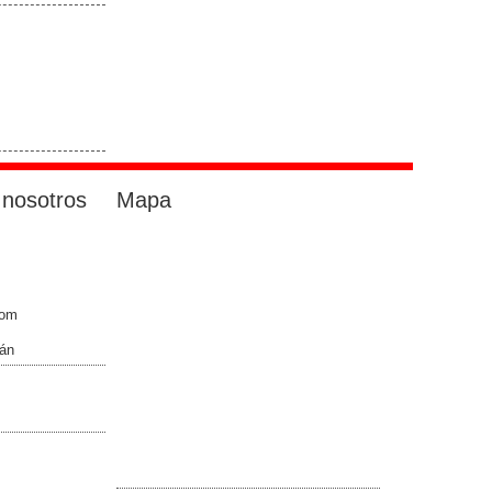
 nosotros
Mapa
com
án