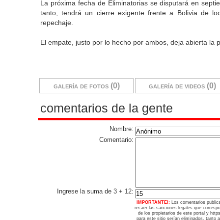
La próxima fecha de Eliminatorias se disputará en septi
tanto, tendrá un cierre exigente frente a Bolivia de l
repechaje.
El empate, justo por lo hecho por ambos, deja abierta la
galería de fotos (0)
galería de videos (0)
comentarios de la gente
Nombre:
Comentario:
Ingrese la suma de 3 + 12:
IMPORTANTE!:
Los comentarios public
recaer las sanciones legales que corresp
de los propietarios de este portal y ht
para este sitio serían eliminados, tanto 