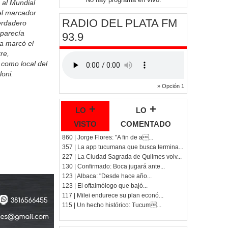
al Mundial
el marcador
RADIO DEL PLATA FM
verdadero
 parecía
93.9
a marcó el
re,
 como local del
loni.
» Opción 1
lo +
lo +
visto
comentado
860 | Jorge Flores: "A fin de a...
357 | La app tucumana que busca termina...
227 | La Ciudad Sagrada de Quilmes volv...
130 | Confirmado: Boca jugará ante...
123 | Albaca: "Desde hace año...
123 | El oftalmólogo que bajó...
117 | Milei endurece su plan econó...
115 | Un hecho histórico: Tucum...