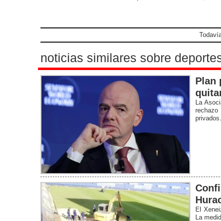
Todavía
noticias similares sobre deporte
Plan 
quita
La Asoci
rechazo 
privados
Confi
Hura
El Xenei
La medid