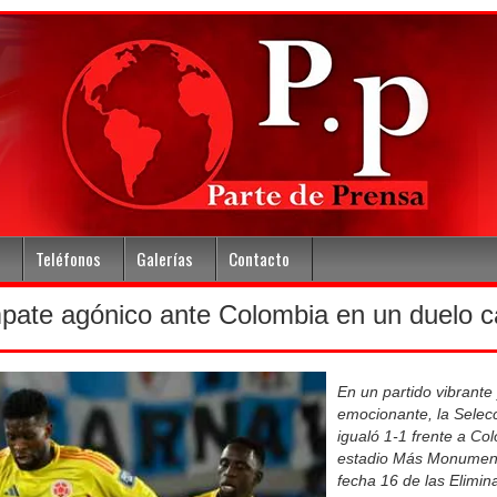
Teléfonos
Galerías
Contacto
pate agónico ante Colombia en un duelo ca
En un partido vibrante 
emocionante, la Selec
igualó 1-1 frente a Co
estadio Más Monumenta
fecha 16 de las Elimin