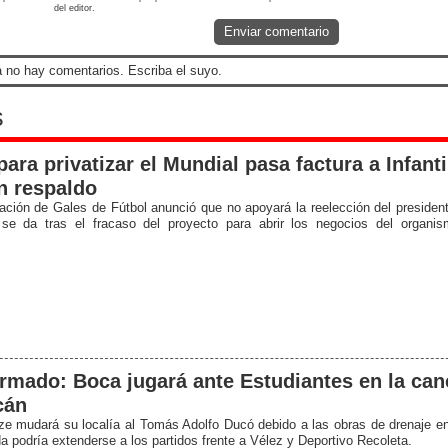
del editor.
Enviar comentario
 no hay comentarios. Escriba el suyo.
s
para privatizar el Mundial pasa factura a Infanti
n respaldo
ación de Gales de Fútbol anunció que no apoyará la reelección del president
se da tras el fracaso del proyecto para abrir los negocios del organis
.
rmado: Boca jugará ante Estudiantes en la can
cán
ze mudará su localía al Tomás Adolfo Ducó debido a las obras de drenaje 
a podría extenderse a los partidos frente a Vélez y Deportivo Recoleta.