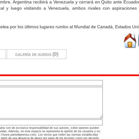
embre. Argentina recibirá a Venezuela y cerrará en Quito ante Ecuado
ocal y luego visitando a Venezuela, ambos rivales con aspiraciones
 pelea por los últimos lugares rumbo al Mundial de Canadá, Estados Un
galería de audios (0)
ados son de exclusiva responsabilidad de sus autores, sobre quienes pueden
ondan. Además, en este espacio se representa la opinión de los usuarios y no
tps://www.partedeprensa.com/. Los textos que violen las normas establecidas
a partir de una denuncia de abuso por parte de los lectores como por decisión