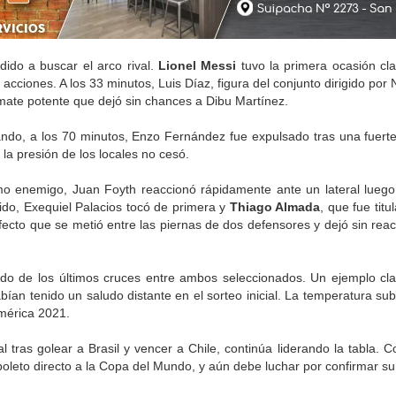
dido a buscar el arco rival.
Lionel Messi
tuvo la primera ocasión cla
acciones. A los 33 minutos, Luis Díaz, figura del conjunto dirigido por
mate potente que dejó sin chances a Dibu Martínez.
ndo, a los 70 minutos, Enzo Fernández fue expulsado tras una fuert
a presión de los locales no cesó.
omo enemigo, Juan Foyth reaccionó rápidamente ante un lateral lueg
ido, Exequiel Palacios tocó de primera y
Thiago Almada
, que fue titu
fecto que se metió entre las piernas de dos defensores y dejó sin reac
ado de los últimos cruces entre ambos seleccionados. Un ejemplo cla
bían tenido un saludo distante en el sorteo inicial. La temperatura subi
América 2021.
al tras golear a Brasil y vencer a Chile, continúa liderando la tabla. 
boleto directo a la Copa del Mundo, y aún debe luchar por confirmar su 