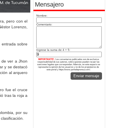
Mensajero
Nombre:
ra, pero con el
Comentario:
 Néstor Lorenzo,
e entrada sobre
Ingrese la suma de 4 + 5:
IMPORTANTE!:
Los comentarios publicados son de exclusiva
o de ver a Jhon
responsabilidad de sus autores, sobre quienes pueden recaer las
sanciones legales que correspondan. Además, en este espacio se
lar y se destacó
representa la opinión de los usuarios y no de los propietarios de
este portal y https://www.partedeprensa.com/.
ción al arquero
Enviar mensaje
ro fue el cruce
ó tras la roja a
Colombia, por su
clasificación.