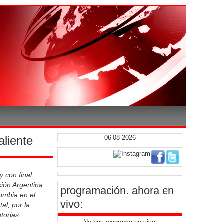
liente
06-08-2026
y con final
ción Argentina
programación
. ahora en
lombia en el
vivo:
l, por la
atorias
No hay programa en vivo.