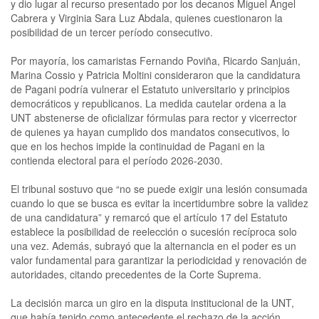
y dio lugar al recurso presentado por los decanos Miguel Ángel
Cabrera y Virginia Sara Luz Abdala, quienes cuestionaron la
posibilidad de un tercer período consecutivo.
Por mayoría, los camaristas Fernando Poviña, Ricardo Sanjuán,
Marina Cossio y Patricia Moltini consideraron que la candidatura
de Pagani podría vulnerar el Estatuto universitario y principios
democráticos y republicanos. La medida cautelar ordena a la
UNT abstenerse de oficializar fórmulas para rector y vicerrector
de quienes ya hayan cumplido dos mandatos consecutivos, lo
que en los hechos impide la continuidad de Pagani en la
contienda electoral para el período 2026-2030.
El tribunal sostuvo que “no se puede exigir una lesión consumada
cuando lo que se busca es evitar la incertidumbre sobre la validez
de una candidatura” y remarcó que el artículo 17 del Estatuto
establece la posibilidad de reelección o sucesión recíproca solo
una vez. Además, subrayó que la alternancia en el poder es un
valor fundamental para garantizar la periodicidad y renovación de
autoridades, citando precedentes de la Corte Suprema.
La decisión marca un giro en la disputa institucional de la UNT,
que había tenido como antecedente el rechazo de la acción