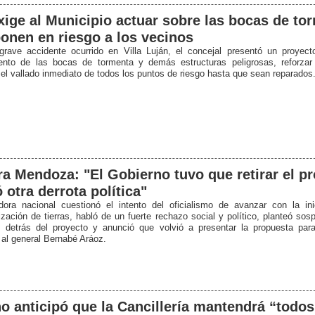
xige al Municipio actuar sobre las bocas de to
onen en riesgo a los vecinos
grave accidente ocurrido en Villa Luján, el concejal presentó un proyect
ento de las bocas de tormenta y demás estructuras peligrosas, reforzar
 el vallado inmediato de todos los puntos de riesgo hasta que sean reparados
a Mendoza: "El Gobierno tuvo que retirar el pr
ó otra derrota política"
ora nacional cuestionó el intento del oficialismo de avanzar con la ini
rización de tierras, habló de un fuerte rechazo social y político, planteó so
s detrás del proyecto y anunció que volvió a presentar la propuesta par
 al general Bernabé Aráoz.
o anticipó que la Cancillería mantendrá “todos