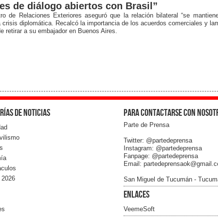
es de diálogo abiertos con Brasil”
tro de Relaciones Exteriores aseguró que la relación bilateral “se mantien
a crisis diplomática. Recalcó la importancia de los acuerdos comerciales y la
de retirar a su embajador en Buenos Aires.
rías de noticias
Para contactarse con nosot
Parte de Prensa
dad
vilismo
Twitter: @partedeprensa
s
Instagram: @partedeprensa
Fanpage: @partedeprensa
ía
Email: partedeprensaok@gmail.
áculos
 2026
San Miguel de Tucumán - Tucum
Enlaces
es
VeemeSoft