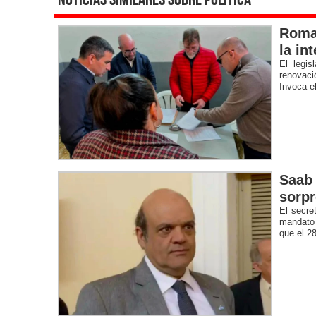
noticias similares sobre política
Roman
la in
El legis
renovaci
Invoca el
Saab 
sorpr
El secre
mandato 
que el 28