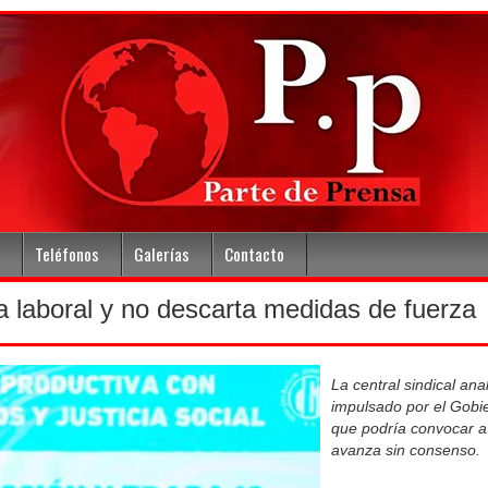
Teléfonos
Galerías
Contacto
 laboral y no descarta medidas de fuerza
La central sindical ana
impulsado por el Gobie
que podría convocar a 
avanza sin consenso.