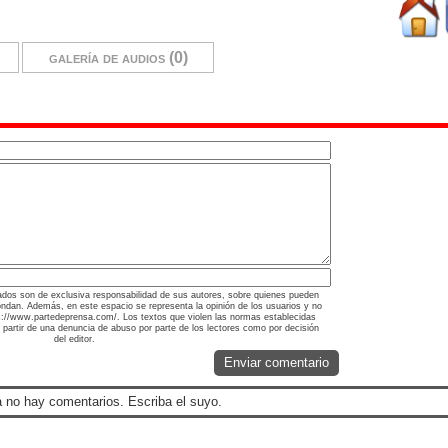
galería de audios (0)
ados son de exclusiva responsabilidad de sus autores, sobre quienes pueden
ondan. Además, en este espacio se representa la opinión de los usuarios y no
tps://www.partedeprensa.com/. Los textos que violen las normas establecidas
a partir de una denuncia de abuso por parte de los lectores como por decisión
del editor.
Enviar comentario
 no hay comentarios. Escriba el suyo.