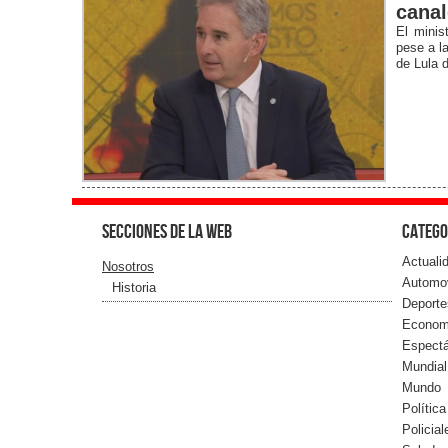
canal
El minis
pese a l
de Lula 
Secciones de la web
Catego
Actuali
Nosotros
Automo
Historia
Deporte
Econom
Espect
Mundial
Mundo
Política
Policial