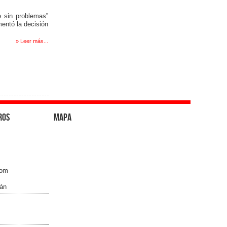
e sin problemas”
mentó la decisión
» Leer más...
ros
Mapa
com
án