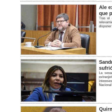
Ale e
que p
Tras el 
relevami
disponer
Sandr
sufri
La senad
extranje
interese
Nacional
Quirn