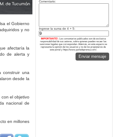
Comentario:
lsa el Gobierno
Ingrese la suma de 4 + 5:
adquiridos y no
IMPORTANTE!:
Los comentarios publicados son de exclusiva
responsabilidad de sus autores, sobre quienes pueden recaer las
sanciones legales que correspondan. Además, en este espacio se
representa la opinión de los usuarios y no de los propietarios de
que afectaría la
este portal y https://www.partedeprensa.com/.
do de alerta y
Enviar mensaje
a construir una
alaron desde la
 con el objetivo
da nacional de
ecto en millones