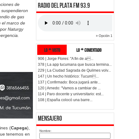
RADIO DEL PLATA FM 93.9
aciones de
ia suspendieron
endio de gas
n el marco de
por Naturgy
ergencia.
» Opción 1
lo + visto
lo + comentado
906 | Jorge Flores: "A fin de a...
378 | La app tucumana que busca termina...
229 | La Ciudad Sagrada de Quilmes volv...
147 | Un hecho histórico: Tucum...
137 | Confirmado: Boca jugará ante...
120 | Arnedo: "Vamos a cambiar de ...
114 | Paro docente y universitario: est...
108 | España colocó una barre...
Mensajero
ines (
Capega
),
Nombre:
 que tenemos en