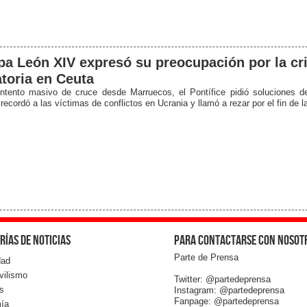
pa León XIV expresó su preocupación por la cri
toria en Ceuta
intento masivo de cruce desde Marruecos, el Pontífice pidió soluciones de
ecordó a las víctimas de conflictos en Ucrania y llamó a rezar por el fin de l
rías de noticias
Para contactarse con nosot
Parte de Prensa
dad
vilismo
Twitter: @partedeprensa
s
Instagram: @partedeprensa
Fanpage: @partedeprensa
ía