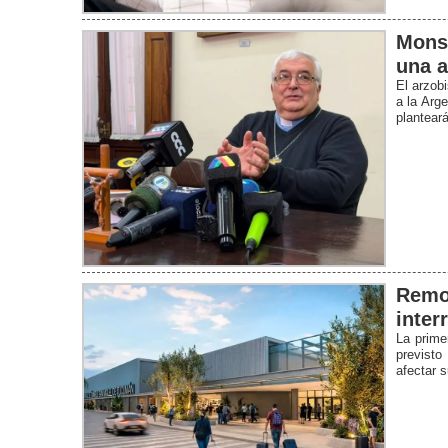
Monse
una a
El arzob
a la Arg
plantear
Remod
inter
La prime
previsto
afectar s