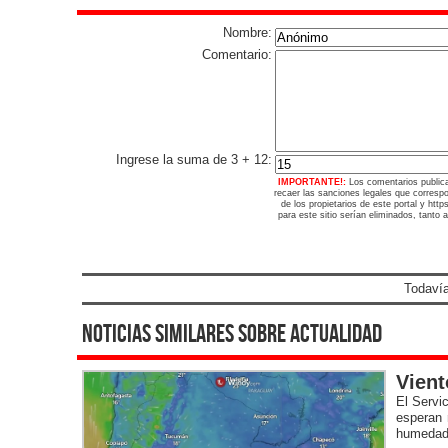
Nombre:
Comentario:
Ingrese la suma de 3 + 12:
IMPORTANTE!:
Los comentarios public
recaer las sanciones legales que corresp
de los propietarios de este portal y ht
para este sitio serían eliminados, tanto 
Todavía
noticias similares sobre actualidad
Vient
El Servi
esperan 
humedad