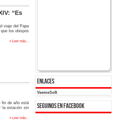
XIV: “Es
l viaje del Papa
ó que los obispos
» Leer más...
enlaces
VeemeSoft
 fin de año está
seguinos en facebook
 la estación sin
» Leer más...