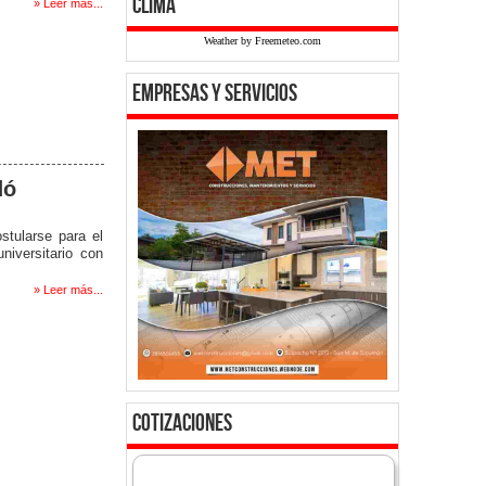
clima
» Leer más...
Weather by Freemeteo.com
empresas y servicios
dó
stularse para el
niversitario con
» Leer más...
cotizaciones