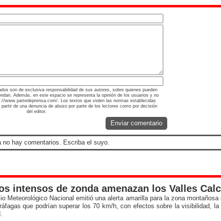
ados son de exclusiva responsabilidad de sus autores, sobre quienes pueden
ondan. Además, en este espacio se representa la opinión de los usuarios y no
tps://www.partedeprensa.com/. Los textos que violen las normas establecidas
a partir de una denuncia de abuso por parte de los lectores como por decisión
del editor.
Enviar comentario
 no hay comentarios. Escriba el suyo.
os intensos de zonda amenazan los Valles Cal
cio Meteorológico Nacional emitió una alerta amarilla para la zona montaños
ráfagas que podrían superar los 70 km/h, con efectos sobre la visibilidad, la
.