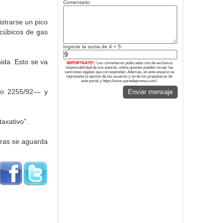
Comentario:
istrarse un pico
 cúbicos de gas
Ingrese la suma de 4 + 5:
ida. Esto se va
IMPORTANTE!:
Los comentarios publicados son de exclusiva
responsabilidad de sus autores, sobre quienes pueden recaer las
sanciones legales que correspondan. Además, en este espacio se
representa la opinión de los usuarios y no de los propietarios de
este portal y https://www.partedeprensa.com/.
to 2255/92— y
Enviar mensaje
axativo”.
tras se aguarda