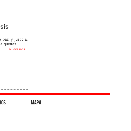
sis
 paz y justicia.
as guerras.
» Leer más...
ros
Mapa