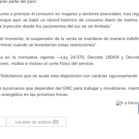
ran parte del país”.
unta a priorizar el consumo en hogares y sectores esenciales, tras reg
porque ayer se batió un récord histórico de consumo diario de metros
a inyección desde los yacimientos del sur se vio limitada”.
or el momento, la suspensión de la venta se mantiene de manera indefin
rminar cuándo se levantarían estas restricciones”.
 en la normativa vigente —Ley 24.076, Decreto 180/04 y Decre
es, multas e incluso el corte físico del servicio.
“Solicitamos que se acate esta disposición con carácter rigurosamente t
de tucumanos que dependen del GNC para trabajar y movilizarse, mien
 energético en las próximas horas.
galería de audios (0)