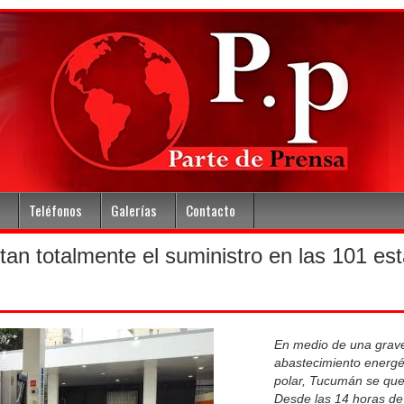
Teléfonos
Galerías
Contacto
n totalmente el suministro en las 101 es
En medio de una grave
abastecimiento energét
polar, Tucumán se qu
Desde las 14 horas de