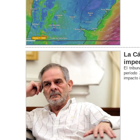
La Cá
imped
El tribu
período 
impacto i