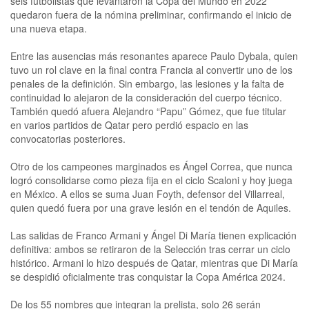
seis futbolistas que levantaron la Copa del Mundo en 2022
quedaron fuera de la nómina preliminar, confirmando el inicio de
una nueva etapa.
Entre las ausencias más resonantes aparece Paulo Dybala, quien
tuvo un rol clave en la final contra Francia al convertir uno de los
penales de la definición. Sin embargo, las lesiones y la falta de
continuidad lo alejaron de la consideración del cuerpo técnico.
También quedó afuera Alejandro “Papu” Gómez, que fue titular
en varios partidos de Qatar pero perdió espacio en las
convocatorias posteriores.
Otro de los campeones marginados es Ángel Correa, que nunca
logró consolidarse como pieza fija en el ciclo Scaloni y hoy juega
en México. A ellos se suma Juan Foyth, defensor del Villarreal,
quien quedó fuera por una grave lesión en el tendón de Aquiles.
Las salidas de Franco Armani y Ángel Di María tienen explicación
definitiva: ambos se retiraron de la Selección tras cerrar un ciclo
histórico. Armani lo hizo después de Qatar, mientras que Di María
se despidió oficialmente tras conquistar la Copa América 2024.
De los 55 nombres que integran la prelista, solo 26 serán